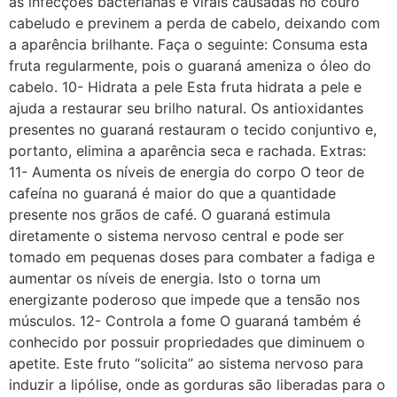
as infecções bacterianas e virais causadas no couro
cabeludo e previnem a perda de cabelo, deixando com
a aparência brilhante. Faça o seguinte: Consuma esta
fruta regularmente, pois o guaraná ameniza o óleo do
cabelo. 10- Hidrata a pele Esta fruta hidrata a pele e
ajuda a restaurar seu brilho natural. Os antioxidantes
presentes no guaraná restauram o tecido conjuntivo e,
portanto, elimina a aparência seca e rachada. Extras:
11- Aumenta os níveis de energia do corpo O teor de
cafeína no guaraná é maior do que a quantidade
presente nos grãos de café. O guaraná estimula
diretamente o sistema nervoso central e pode ser
tomado em pequenas doses para combater a fadiga e
aumentar os níveis de energia. Isto o torna um
energizante poderoso que impede que a tensão nos
músculos. 12- Controla a fome O guaraná também é
conhecido por possuir propriedades que diminuem o
apetite. Este fruto “solicita” ao sistema nervoso para
induzir a lipólise, onde as gorduras são liberadas para o