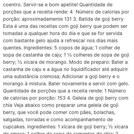
coentro. Servir-se e bom apetite! Quantidade de
porções que a receita rende: 4 Número de calorias por
porção: aproximadamente 131 3. Batida de goji berry
Esta é uma das receitas com goji berry que podem ser
tomadas a qualquer hora do dia e que se for servida
com bastante gelo ajuda a refrescar nos dias mais
quentes. Ingredientes: 5 copos de água; 1 colher de
sopa de castanha de caju; 1 ½ colheres de sopa de goji
berry; ½ xícara de morango. Modo de preparo: Bater a
castanha de caju e a água no liquidificador até adquirir
uma substância cremosa; Adicionar a goji berry e o
morango à mistura. Bater novamente e servir com gelo.
Quantidade de porções que a receita rende: 1 Número
de calorias por porção: 153 4. Geleia de goji berry com
chia Veja abaixo como preparar uma geleia de goji
berry, que você pode comer com pães, bolachas,
salgadas, torradas e como acompanhamento de
cupcakes. Ingredientes: 1 xícara de goji berry; ½ xícara
de amora; 1 colher de sopa de sementes de chia; 2