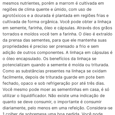
mesmos nutrientes, porém a marrom é cultivada em
regiões de clima quente e úmido, com uso de
agrotóxicos e a dourada é plantada em regiões frias e
cultivada de forma orgânica. Você pode obter a linhaça
em semente, farinha, óleo e cápsulas. Através dos grãos
torrados e moídos você tem a farinha. O óleo é extraído
da prensa das sementes, para que ele mantenha suas
propriedades é preciso ser prensado a frio e sem
adição de outros componentes. A linhaça em cápsulas é
o óleo encapsulado. Os benefícios da linhaça se
potencializam quando a semente é moída ou triturada.
Como as substâncias presentes na linhaça se oxidam
facilmente, depois de triturada guarde em pote bem
fechado, opaco e sob refrigeração por até três dias.
Você mesmo pode moer as sementinhas em casa, é só
utilizar o liquidificador. Não existe uma indicação de
quanto se deve consumir, o importante é consumir
diariamente, pelo menos em uma refeição. Considera-se
1 colher de sobremesa uma boa pedida. Você pode