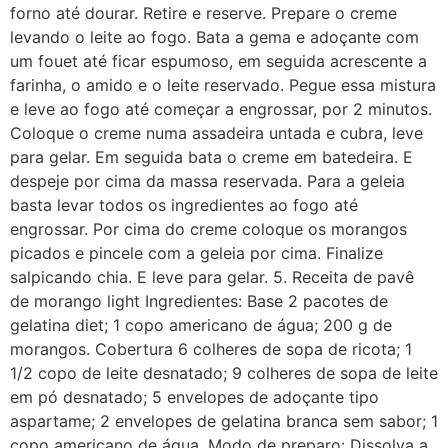
forno até dourar. Retire e reserve. Prepare o creme
levando o leite ao fogo. Bata a gema e adoçante com
um fouet até ficar espumoso, em seguida acrescente a
farinha, o amido e o leite reservado. Pegue essa mistura
e leve ao fogo até começar a engrossar, por 2 minutos.
Coloque o creme numa assadeira untada e cubra, leve
para gelar. Em seguida bata o creme em batedeira. E
despeje por cima da massa reservada. Para a geleia
basta levar todos os ingredientes ao fogo até
engrossar. Por cima do creme coloque os morangos
picados e pincele com a geleia por cima. Finalize
salpicando chia. E leve para gelar. 5. Receita de pavê
de morango light Ingredientes: Base 2 pacotes de
gelatina diet; 1 copo americano de água; 200 g de
morangos. Cobertura 6 colheres de sopa de ricota; 1
1/2 copo de leite desnatado; 9 colheres de sopa de leite
em pó desnatado; 5 envelopes de adoçante tipo
aspartame; 2 envelopes de gelatina branca sem sabor; 1
copo americano de água. Modo de preparo: Dissolva a