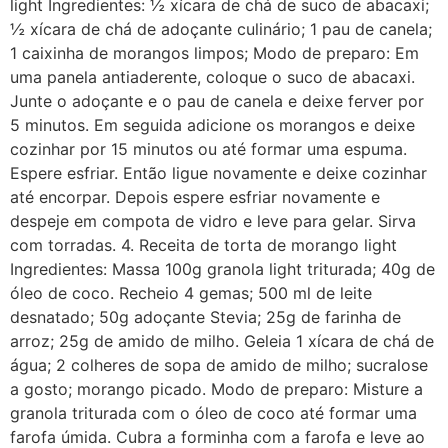
light Ingredientes: ½ xícara de chá de suco de abacaxi;
½ xícara de chá de adoçante culinário; 1 pau de canela;
1 caixinha de morangos limpos; Modo de preparo: Em
uma panela antiaderente, coloque o suco de abacaxi.
Junte o adoçante e o pau de canela e deixe ferver por
5 minutos. Em seguida adicione os morangos e deixe
cozinhar por 15 minutos ou até formar uma espuma.
Espere esfriar. Então ligue novamente e deixe cozinhar
até encorpar. Depois espere esfriar novamente e
despeje em compota de vidro e leve para gelar. Sirva
com torradas. 4. Receita de torta de morango light
Ingredientes: Massa 100g granola light triturada; 40g de
óleo de coco. Recheio 4 gemas; 500 ml de leite
desnatado; 50g adoçante Stevia; 25g de farinha de
arroz; 25g de amido de milho. Geleia 1 xícara de chá de
água; 2 colheres de sopa de amido de milho; sucralose
a gosto; morango picado. Modo de preparo: Misture a
granola triturada com o óleo de coco até formar uma
farofa úmida. Cubra a forminha com a farofa e leve ao