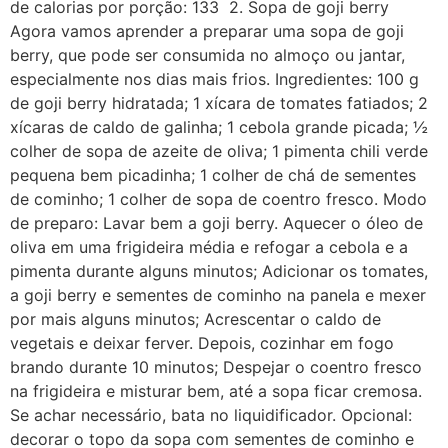
de calorias por porção: 133 2. Sopa de goji berry
Agora vamos aprender a preparar uma sopa de goji
berry, que pode ser consumida no almoço ou jantar,
especialmente nos dias mais frios. Ingredientes: 100 g
de goji berry hidratada; 1 xícara de tomates fatiados; 2
xícaras de caldo de galinha; 1 cebola grande picada; ½
colher de sopa de azeite de oliva; 1 pimenta chili verde
pequena bem picadinha; 1 colher de chá de sementes
de cominho; 1 colher de sopa de coentro fresco. Modo
de preparo: Lavar bem a goji berry. Aquecer o óleo de
oliva em uma frigideira média e refogar a cebola e a
pimenta durante alguns minutos; Adicionar os tomates,
a goji berry e sementes de cominho na panela e mexer
por mais alguns minutos; Acrescentar o caldo de
vegetais e deixar ferver. Depois, cozinhar em fogo
brando durante 10 minutos; Despejar o coentro fresco
na frigideira e misturar bem, até a sopa ficar cremosa.
Se achar necessário, bata no liquidificador. Opcional:
decorar o topo da sopa com sementes de cominho e